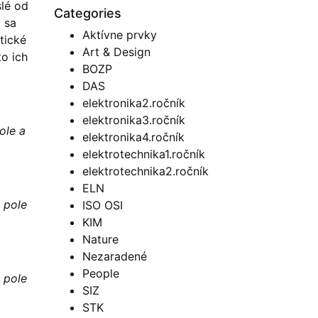
slé od
Categories
 sa
Aktívne prvky
tické
Art & Design
to ich
BOZP
DAS
elektronika2.ročník
elektronika3.ročník
ole a
elektronika4.ročník
elektrotechnika1.ročník
elektrotechnika2.ročník
ELN
 pole
ISO OSI
KIM
Nature
Nezaradené
People
 pole
SIZ
STK