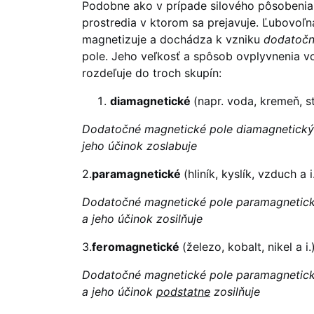
Podobne ako v prípade silového pôsobenia v
prostredia v ktorom sa prejavuje. Ľubovoľ
magnetizuje a dochádza k vzniku
dodatočn
pole. Jeho veľkosť a spôsob ovplyvnenia vo
rozdeľuje do troch skupín:
diamagnetické
(napr. voda, kremeň, st
Dodatočné magnetické pole diamagnetickýc
jeho účinok zoslabuje
2.
paramagnetické
(hliník, kyslík, vzduch a i
Dodatočné magnetické pole paramagnetický
a jeho účinok zosilňuje
3.
feromagnetické
(železo, kobalt, nikel a i.
Dodatočné magnetické pole paramagnetický
a jeho účinok
podstatne
zosilňuje