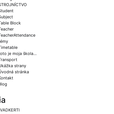
STROJNÍCTVO
Student
Subject
Table Block
Teacher
TeacherAttendance
témy
Timetable
toto je moja škola…
Transport
Ukážka strany
Úvodná stránka
Kontakt
Blog
ia
 VADKERTI