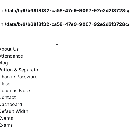
in
/data/b/6/b68f8f32-ca58-47e9-9067-92e2d2f3728c/m
in
/data/b/6/b68f8f32-ca58-47e9-9067-92e2d2f3728c/m
About Us
Attendance
blog
Button & Separator
Change Password
Class
Columns Block
Contact
Dashboard
Default Width
Events
Exams