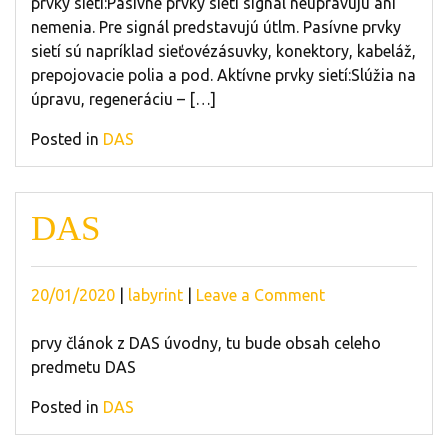
prvky sietí:Pasívne prvky sietí signál neupravujú ani
nemenia. Pre signál predstavujú útlm. Pasívne prvky
sietí sú napríklad sieťovézásuvky, konektory, kabeláž,
prepojovacie polia a pod. Aktívne prvky sietí:Slúžia na
úpravu, regeneráciu – […]
Posted in
DAS
DAS
Posted
Posted
on
20/01/2020
|
labyrint
|
Leave a Comment
on
on
DAS
prvy článok z DAS úvodny, tu bude obsah celeho
predmetu DAS
Posted in
DAS