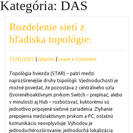
Kategória:
DAS
Rozdelenie sietí z
hľadiska topológie:
Posted
Posted
on
31/01/2022
|
labyrint
|
Leave a Comment
on
on
Rozdelenie
sietí
Topológia hviezda (STAR) – patrí medzi
z
najrozšírenejšie druhy topológií. Vjednoduchosti je
hľadiska
možné povedať, že pozostáva z centrálneho uzla
topológie:
(tvorenéhoaktívnym prvkom Switch – prepínač, alebo
v minulosti aj Hub – rozbočovač, kuktorému sú
jednotlivo pripojené sieťové zariadenia. Zlyhanie
prepojenia medziaktívnym prvkom a PC, ostatnú
komunikáciu neovplyvňuje. Výhodou je
jednoduchérozširovanie, jednoduchá lokalizácia