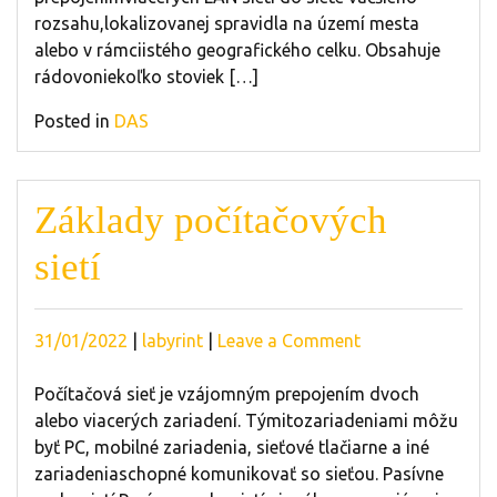
rozsahu,lokalizovanej spravidla na území mesta
alebo v rámciistého geografického celku. Obsahuje
rádovoniekoľko stoviek […]
Posted in
DAS
Základy počítačových
sietí
Posted
Posted
on
31/01/2022
|
labyrint
|
Leave a Comment
on
on
Základy
počítačových
Počítačová sieť je vzájomným prepojením dvoch
sietí
alebo viacerých zariadení. Týmitozariadeniami môžu
byť PC, mobilné zariadenia, sieťové tlačiarne a iné
zariadeniaschopné komunikovať so sieťou. Pasívne