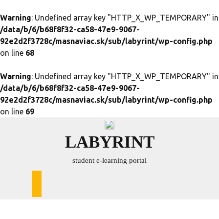
Warning
: Undefined array key "HTTP_X_WP_TEMPORARY" in
/data/b/6/b68f8f32-ca58-47e9-9067-
92e2d2f3728c/masnaviac.sk/sub/labyrint/wp-config.php
on line
68
Warning
: Undefined array key "HTTP_X_WP_TEMPORARY" in
/data/b/6/b68f8f32-ca58-47e9-9067-
92e2d2f3728c/masnaviac.sk/sub/labyrint/wp-config.php
on line
69
Skip
to
LABYRINT
content
student e-learning portal