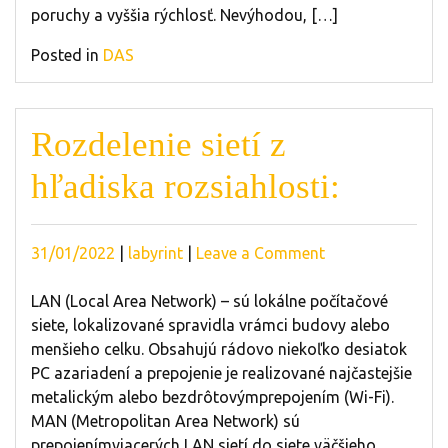
poruchy a vyššia rýchlosť. Nevýhodou, […]
Posted in
DAS
Rozdelenie sietí z
hľadiska rozsiahlosti:
Posted
Posted
on
31/01/2022
|
labyrint
|
Leave a Comment
on
on
Rozdelenie
sietí
LAN (Local Area Network) – sú lokálne počítačové
z
siete, lokalizované spravidla vrámci budovy alebo
hľadiska
menšieho celku. Obsahujú rádovo niekoľko desiatok
rozsiahlosti:
PC azariadení a prepojenie je realizované najčastejšie
metalickým alebo bezdrôtovýmprepojením (Wi-Fi).
MAN (Metropolitan Area Network) sú
prepojenímviacerých LAN sietí do siete väčšieho