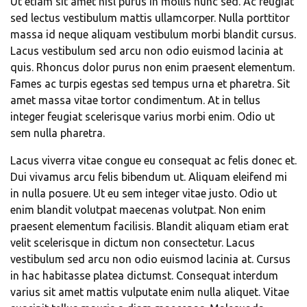
Ut etiam sit amet nisl purus in mollis nunc sed. Ac feugiat
sed lectus vestibulum mattis ullamcorper. Nulla porttitor
massa id neque aliquam vestibulum morbi blandit cursus.
Lacus vestibulum sed arcu non odio euismod lacinia at
quis. Rhoncus dolor purus non enim praesent elementum.
Fames ac turpis egestas sed tempus urna et pharetra. Sit
amet massa vitae tortor condimentum. At in tellus
integer feugiat scelerisque varius morbi enim. Odio ut
sem nulla pharetra.
Lacus viverra vitae congue eu consequat ac felis donec et.
Dui vivamus arcu felis bibendum ut. Aliquam eleifend mi
in nulla posuere. Ut eu sem integer vitae justo. Odio ut
enim blandit volutpat maecenas volutpat. Non enim
praesent elementum facilisis. Blandit aliquam etiam erat
velit scelerisque in dictum non consectetur. Lacus
vestibulum sed arcu non odio euismod lacinia at. Cursus
in hac habitasse platea dictumst. Consequat interdum
varius sit amet mattis vulputate enim nulla aliquet. Vitae