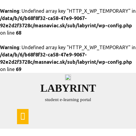
Warning
: Undefined array key "HTTP_X_WP_TEMPORARY" in
/data/b/6/b68f8f32-ca58-47e9-9067-
92e2d2f3728c/masnaviac.sk/sub/labyrint/wp-config.php
on line
68
Warning
: Undefined array key "HTTP_X_WP_TEMPORARY" in
/data/b/6/b68f8f32-ca58-47e9-9067-
92e2d2f3728c/masnaviac.sk/sub/labyrint/wp-config.php
on line
69
Skip
to
LABYRINT
content
student e-learning portal