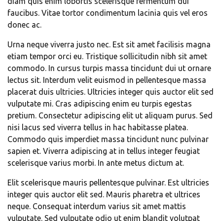
diam quis enim lobortis scelerisque fermentum dui
faucibus. Vitae tortor condimentum lacinia quis vel eros
donec ac.
Urna neque viverra justo nec. Est sit amet facilisis magna
etiam tempor orci eu. Tristique sollicitudin nibh sit amet
commodo. In cursus turpis massa tincidunt dui ut ornare
lectus sit. Interdum velit euismod in pellentesque massa
placerat duis ultricies. Ultricies integer quis auctor elit sed
vulputate mi. Cras adipiscing enim eu turpis egestas
pretium. Consectetur adipiscing elit ut aliquam purus. Sed
nisi lacus sed viverra tellus in hac habitasse platea.
Commodo quis imperdiet massa tincidunt nunc pulvinar
sapien et. Viverra adipiscing at in tellus integer feugiat
scelerisque varius morbi. In ante metus dictum at.
Elit scelerisque mauris pellentesque pulvinar. Est ultricies
integer quis auctor elit sed. Mauris pharetra et ultrices
neque. Consequat interdum varius sit amet mattis
vulputate. Sed vulputate odio ut enim blandit volutpat