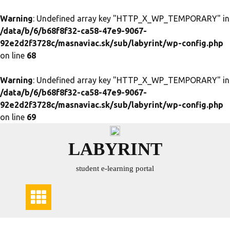
Warning
: Undefined array key "HTTP_X_WP_TEMPORARY" in
/data/b/6/b68f8f32-ca58-47e9-9067-
92e2d2f3728c/masnaviac.sk/sub/labyrint/wp-config.php
on line
68
Warning
: Undefined array key "HTTP_X_WP_TEMPORARY" in
/data/b/6/b68f8f32-ca58-47e9-9067-
92e2d2f3728c/masnaviac.sk/sub/labyrint/wp-config.php
on line
69
Skip
to
LABYRINT
content
student e-learning portal