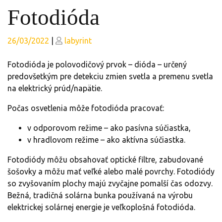
Fotodióda
Posted
Posted
26/03/2022
|
labyrint
on
on
Fotodióda je polovodičový prvok – dióda – určený
predovšetkým pre detekciu zmien svetla a premenu svetla
na elektrický prúd/napätie.
Počas osvetlenia môže fotodióda pracovať:
v odporovom režime – ako pasívna súčiastka,
v hradlovom režime – ako aktívna súčiastka.
Fotodiódy môžu obsahovať optické filtre, zabudované
šošovky a môžu mať veľké alebo malé povrchy. Fotodiódy
so zvyšovaním plochy majú zvyčajne pomalší čas odozvy.
Bežná, tradičná solárna bunka používaná na výrobu
elektrickej solárnej energie je veľkoplošná fotodióda.