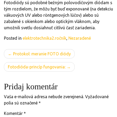
Fotodiódy sú podobné bežným polovodičovým diódam s
tým rozdielom, že môžu byť buď exponované (na detekciu
vákuových UV alebo röntgenových lúčov) alebo sú
zabalené s okienkom alebo optickým vláknom, aby
umožnili svetlu dosiahnuť citlivú časť zariadenia.
Posted in
elektrotechnika2.ročník
,
Nezaradené
Navigácia
Protokol: meranie FOTO diódy
v
Fotodióda-princíp fungovania:
článku
Pridaj komentár
Vaša e-mailová adresa nebude zverejnená.
Vyžadované
polia sú označené
*
Komentár
*